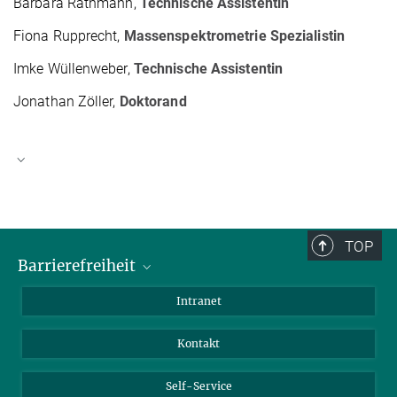
Barbara Rathmann,
Technische Assistentin
Fiona Rupprecht,
Massenspektrometrie Spezialistin
Imke Wüllenweber,
Technische Assistentin
Jonathan Zöller,
Doktorand
Dr. Julian Langer
Group Leader
+49 69 6303-1062
TOP
julian.langer@...
Barrierefreiheit
Barrierefreiheit
Intranet
Kontakt
Self-Service