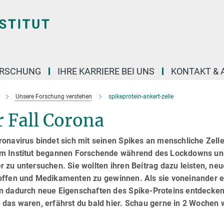
ORSCHUNG
IHRE KARRIERE BEI UNS
KONTAKT & 
Unsere Forschung verstehen
spikeprotein-ankert-zelle
 Fall Corona
onavirus bindet sich mit seinen Spikes an menschliche Zelle
m Institut begannen Forschende während des Lockdowns una
 zu untersuchen. Sie wollten ihren Beitrag dazu leisten, ne
offen und Medikamenten zu gewinnen. Als sie voneinander e
n dadurch neue Eigenschaften des Spike-Proteins entdecken
das waren, erfährst du bald hier. Schau gerne in 2 Wochen w