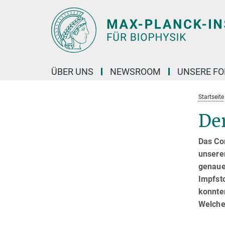
Hauptinhalt
ÜBER UNS
NEWSROOM
UNSERE F
Startseite
Der
Das Cor
unsere
genauer
Impfst
konnte
Welche 