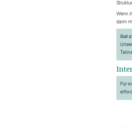
Struktu
Wenn ih
dann ma
Gut z
Unser
Teiln
Inte
Für e
erford