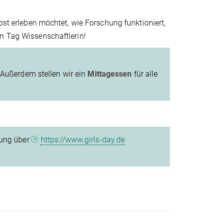
bst erleben möchtet, wie Forschung funktioniert,
en Tag Wissenschaftlerin!
 Außerdem stellen wir ein
Mittagessen
für alle
dung über
https://www.girls-day.de