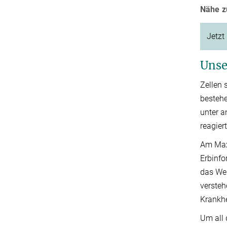
Nähe zu
Jetzt
Unse
Zellen 
bestehe
unter 
reagiert
Am Max-
Erbinfo
das Wei
versteh
Krankhe
Um all 