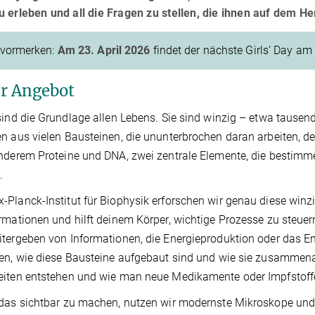
 erleben und all die Fragen zu stellen, die ihnen auf dem He
 vormerken:
Am 23. April 2026
findet der nächste Girls‘ Day am 
r Angebot
sind die Grundlage allen Lebens. Sie sind winzig – etwa tausen
n aus vielen Bausteinen, die ununterbrochen daran arbeiten, d
anderem
Proteine und DNA, zwei zentrale Elemente, die bestimme
.
Planck-Institut für Biophysik erforschen wir genau diese winzi
rmationen und hilft deinem Körper, wichtige Prozesse zu steu
tergeben von Informationen, die Energieproduktion oder das Ent
en, wie diese Bausteine aufgebaut sind und wie sie zusammenar
iten entstehen und wie man neue Medikamente oder Impfstoff
das sichtbar zu machen, nutzen wir modernste Mikroskope und G