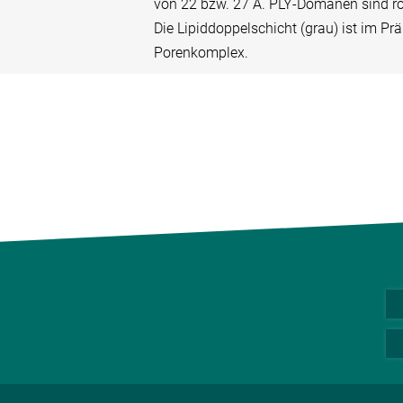
von 22 bzw. 27 Å. PLY-Domänen sind rot 
Die Lipiddoppelschicht (grau) ist im Pr
Porenkomplex.