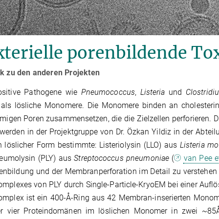
terielle porenbildende To
ck zu den anderen Projekten
sitive Pathogene wie
Pneumococcus
,
Listeria
und
Clostridi
 als lösliche Monomere. Die Monomere binden an cholesterin
rmigen Poren zusammensetzen, die die Zielzellen perforieren. 
werden in der Projektgruppe von Dr. Özkan Yildiz in der Abteil
 löslicher Form bestimmte: Listeriolysin (LLO) aus
Listeria m
eumolysin (PLY) aus
Streptococcus pneumoniae
(
van Pee et
enbildung und der Membranperforation im Detail zu verstehen (
mplexes von PLY durch Single-Particle-KryoEM bei einer Auflö
omplex ist ein 400-Å-Ring aus 42 Membran-inserierten Monome
er vier Proteindomänen im löslichen Monomer in zwei ~85Å