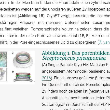
eren. In der Membran bilden die Haarnadeln einen zylindrisch
eitenketten werden auf der unpolaren äußeren Zylinderoberfläc
eladen ist (
Abbildung 1B
). CryoET zeigt, dass sich die lösli
isförmigen Präporen mit mehreren Untereinheiten zusamm
ezifität verleihen. Tomographische Volumina zeigen, dass die L
rend sie in der reifen Pore verschwunden ist (
1E, F
). Vermutli
hilft, in der Pore eingeschlossenes Lipid zu dispergieren (
van
Abbildung 1. Das porenbilde
Streptococcus pneumoniae
.
(A) Single-Particle-Kryo-EM-Map von PL
angepasstem Atommodell basierend auf
2016
). Einschub: neu gefaltete β-Haarn
Ein Querschnitt durch die Porenkomplexs
Zylinders hoch geladen ist (negative La
Abschnitt eines membraninsertierten PLY
Subtomogramm-Durchschnitt der PLY-Prä