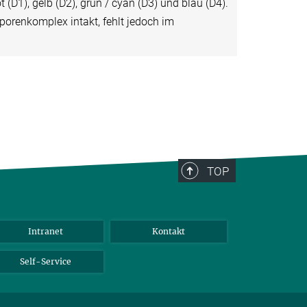
(D1), gelb (D2), grün / cyan (D3) und blau (D4).
äporenkomplex intakt, fehlt jedoch im
TOP
Intranet
Kontakt
Self-Service