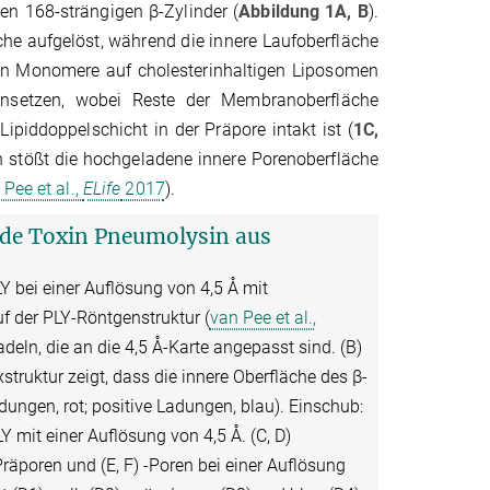
en 168-strängigen β-Zylinder (
Abbildung 1A, B
).
he aufgelöst, während die innere Laufoberfläche
chen Monomere auf cholesterinhaltigen Liposomen
ensetzen, wobei Reste der Membranoberfläche
ipiddoppelschicht in der Präpore intakt ist (
1C,
ch stößt die hochgeladene innere Porenoberfläche
 Pee et al.,
ELife
2017
).
nde Toxin Pneumolysin aus
Y bei einer Auflösung von 4,5 Å mit
 der PLY-Röntgenstruktur (
van Pee et al.,
adeln, die an die 4,5 Å-Karte angepasst sind. (B)
truktur zeigt, dass die innere Oberfläche des β-
dungen, rot; positive Ladungen, blau). Einschub:
 mit einer Auflösung von 4,5 Å. (C, D)
poren und (E, F) -Poren bei einer Auflösung