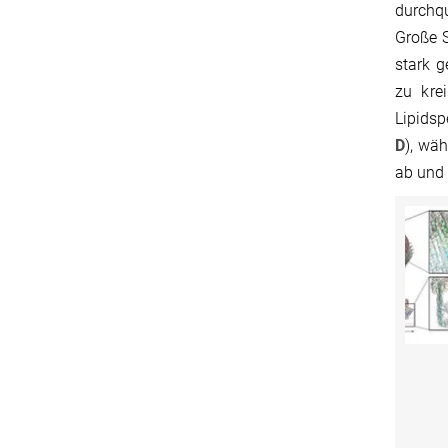
durchqu
Große S
stark g
zu kre
Lipidsp
D
), wäh
ab und 