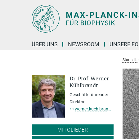
Hauptinhalt
ÜBER UNS
NEWSROOM
UNSERE F
Startseite
Dr. Prof. Werner
Kühlbrandt
Geschäftsführender
Direktor
werner.kuehlbrandt@...
MITGLIEDER