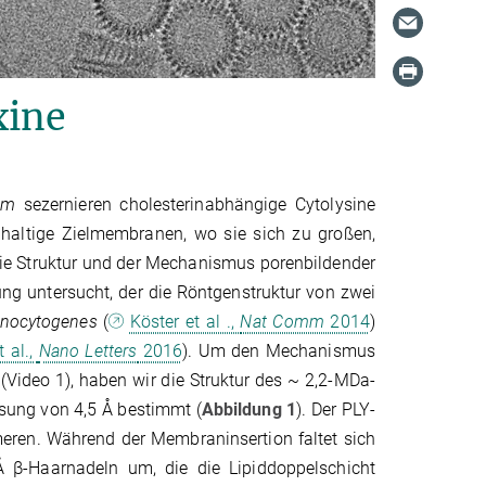
xine
um
sezernieren cholesterinabhängige Cytolysine
haltige Zielmembranen, wo sie sich zu großen,
Die Struktur und der Mechanismus porenbildender
ung untersucht, der die Röntgenstruktur von zwei
onocytogenes
(
Köster et al .,
Nat Comm
2014
)
 al.,
Nano Letters
2016
). Um den Mechanismus
Video 1), haben wir die Struktur des ~ 2,2-MDa-
sung von 4,5 Å bestimmt (
Abbildung 1
). Der PLY-
ren. Während der Membraninsertion faltet sich
 β-Haarnadeln um, die die Lipiddoppelschicht