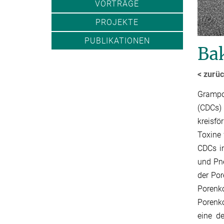
VORTRÄGE
PROJEKTE
PUBLIKATIONEN
Bak
< zurü
Grampo
(CDCs)
kreisfö
Toxine 
CDCs in
und Pn
der Por
Porenko
Porenk
eine d