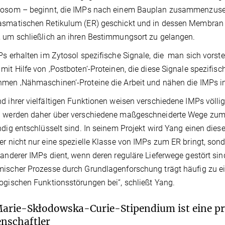
bosom – beginnt, die IMPs nach einem Bauplan zusammenzuse
smatischen Retikulum (ER) geschickt und in dessen Membran ei
 um schließlich an ihren Bestimmungsort zu gelangen.
Ps erhalten im Zytosol spezifische Signale, die man sich vorstel
mit Hilfe von ‚Postboten‘-Proteinen, die diese Signale spezifis
men ‚Nähmaschinen‘-Proteine die Arbeit und nähen die IMPs i
d ihrer vielfältigen Funktionen weisen verschiedene IMPs völl
 werden daher über verschiedene maßgeschneiderte Wege zum ER
ndig entschlüsselt sind. In seinem Projekt wird Yang einen di
er nicht nur eine spezielle Klasse von IMPs zum ER bringt, sonde
 anderer IMPs dient, wenn deren reguläre Lieferwege gestört sin
ischer Prozesse durch Grundlagenforschung trägt häufig zu e
ogischen Funktionsstörungen bei“, schließt Yang.
arie-Skłodowska-Curie-Stipendium ist eine pr
nschaftler