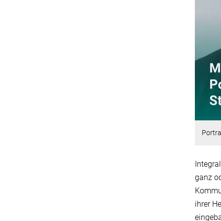
Portra
Integr
ganz od
Kommuni
ihrer H
eingeba