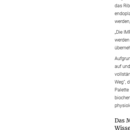
das Ri
endopla
werden,
„Die IM
werden 
überneh
Aufgrun
auf und
vollstä
Weg“, d
Palette
biochem
physiol
Das M
Wisse