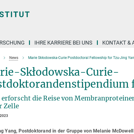
ORSCHUNG
IHRE KARRIERE BEI UNS
KONTAKT & 
News
Marie Skłodowska-Curie Postdoctoral Fellowship for Tzu-Jing Ya
rie-Skłodowska-Curie-
stdoktorandenstipendium f
 erforscht die Reise von Membranprotein
r Zelle
 2023
ng Yang, Postdoktorand in der Gruppe von Melanie McDowell a