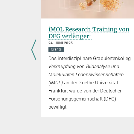
iMOL Research Training von
DFG verlängert
g durch
24. JUNI 2025
Grants
Das interdisziplinäre Graduiertenkolleg
Verknüpfung von Bildanalyse und
Molekularen Lebenswissenschaften
ftigt sich
(iMOL)
an der Goethe-Universität
 Poren in
Frankfurt wurde von der Deutschen
Forschungsgemeinschaft (DFG)
bewilligt.