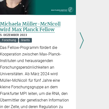
Michaela Müller-McNicoll
Marie S
wird Max Planck Fellow
Postdok
für Bisw
5. DEZEMBER 2023
Forschung
Grants
11. OKTOBER
Grants
Das Fellow-Programm fördert die
Pradhan erf
Kooperation zwischen Max-Planck-
Reparaturs
Instituten und herausragenden
Forschungspersönlichkeiten an
Universitäten. Ab März 2024 wird
Müller-McNicoll für fünf Jahre eine
kleine Forschungsgruppe an dem
Frankfurter MPI leiten, um die RNA, den
Übermittler der genetischen Information
in der Zelle, und deren Regulation zu