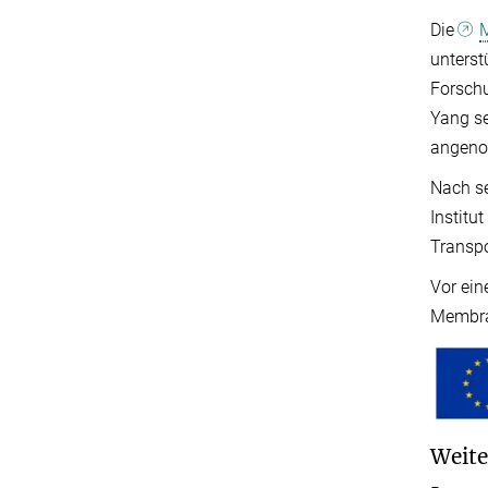
Die
unterst
Forsch
Yang se
angen
Nach s
Institu
Transp
Vor ein
Membra
Weite