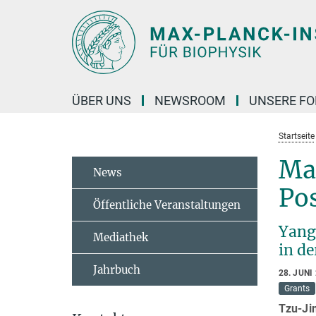
Hauptinhalt
ÜBER UNS
NEWSROOM
UNSERE F
Startseite
Ma
News
Po
Öffentliche Veranstaltungen
Yang
Mediathek
in de
Jahrbuch
28. JUNI
Grants
Tzu-Ji