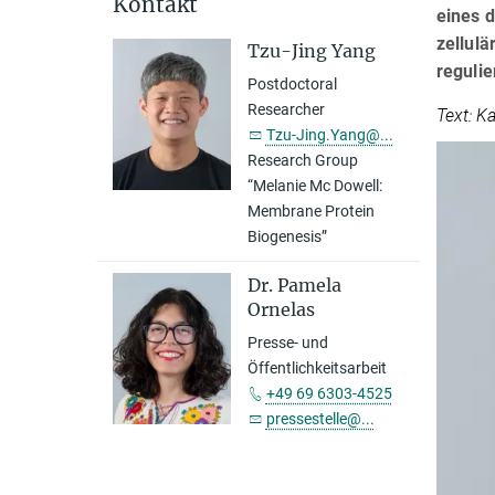
Kontakt
eines 
zellul
Tzu-Jing Yang
regulie
Postdoctoral
Researcher
Text: K
Tzu-Jing.Yang@...
Research Group
“Melanie Mc Dowell:
Membrane Protein
Biogenesis”
Dr. Pamela
Ornelas
Presse- und
Öffentlichkeitsarbeit
+49 69 6303-4525
pressestelle@...