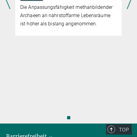
Stiftung Nikolaus Hellmut Oswalt
2. APRIL 2025
Forschung
Menschen
Am 19. März 2025 verstarb Hellmut Oswalt
im Alter von 93 Jahren. Als Mitglied des
Kuratoriums unseres Instituts und
Vorstandsmitglied der Oswalt-Stiftung zur
Erforschung der physikalischen Grundlagen
in der Medizin, hat Oswalt viel zur Arbeit
und zum Erfolg des Instituts beigetragen.
◼
TOP
Barrierefreiheit